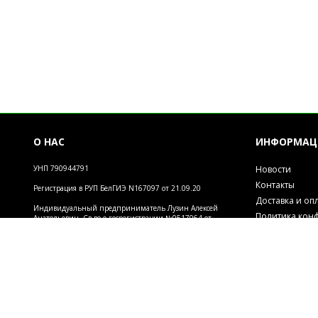
О НАС
ИНФОРМАЦ
УНП 790944791
Новости
Контакты
Регистрация в РУП БелГИЭ N167097 от 21.09.20
Доставка и оп
Индивидуальный предприниматель Лузин Алексей
Политика кон
Анатольевич. Св-во о госрегистрации №0517064 от
28.08.2014. Зарегистрировано Администрацией
Обработка пе
района г.Могилева Регистрация в РУП БелГИЭ 167079
Инфо
от 21.09.20
2026 © Магазин "Мир творчества". Использование материалов сайта только с