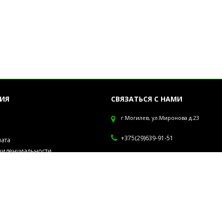
ИЯ
СВЯЗАТЬСЯ С НАМИ
г.Могилев, ул.Миронова д.23
+375(29)639-91-51
лата
фиденциальности
Обработка заказов с 10-19 ч. Отправ
рсональных данных
Европочтой каждый четверг. В зака
втулка стоимостью 1 руб 50 коп, уч
формировании заказа, для сохранно