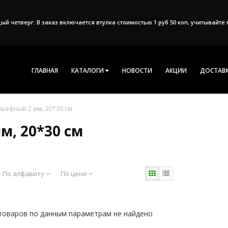
дый четверг. В заказ включается втулка стоимостью 1 руб 50 коп, учитывайт
ГЛАВНАЯ
КАТАЛОГИ
НОВОСТИ
АКЦИИ
ДОСТАВК
ьефный 2 мм, 20*30 см
, 20*30 см
По алфавиту
По цене
товаров по данным параметрам не найдено