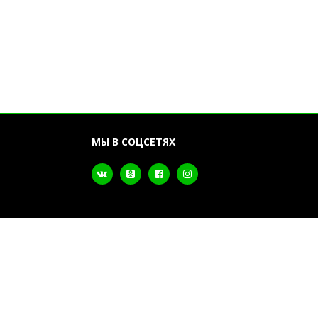
МЫ В СОЦСЕТЯХ
ка почтой и
з включается
итывайте при
сти изолона!
Разработка сайта
Dessites.by