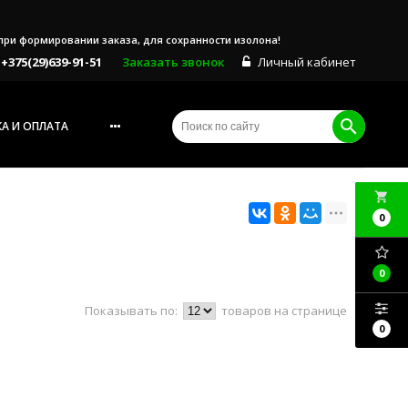
е при формировании заказа, для сохранности изолона!
+375(29)639-91-51
Заказать звонок
Личный кабинет
А И ОПЛАТА
local_grocery_store
0
0
Показывать по:
товаров на странице
0