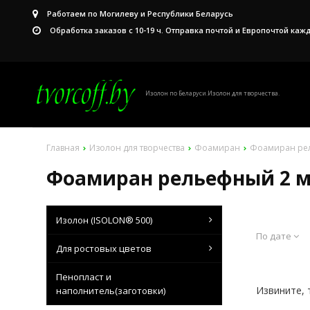
Работаем по Могилеву и Республики Беларусь
Обработка заказов с 10-19 ч. Отправка почтой и Европочтой каж
Изолон по Беларуси.Изолон для творчества.
Главная
Изолон для творчества
Фоамиран
Фоамиран рел
Фоамиран рельефный 2 мм
Изолон (ISOLON® 500)
По дате
Для ростовых цветов
Пенопласт и
Извините, 
наполнитель(заготовки)