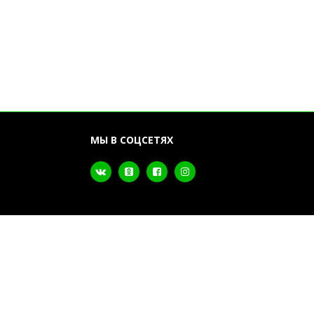
МЫ В СОЦСЕТЯХ
ка почтой и
з включается
итывайте при
сти изолона!
Разработка сайта
Dessites.by