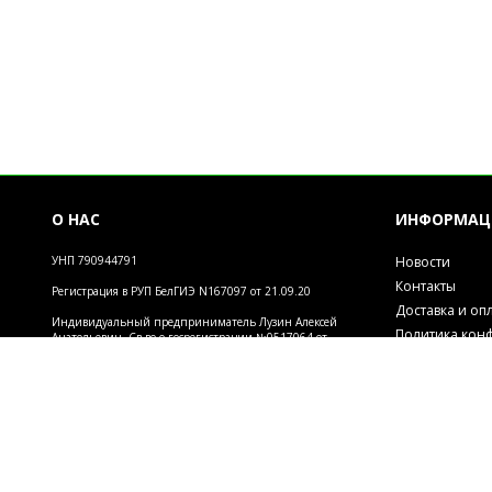
О НАС
ИНФОРМАЦ
УНП 790944791
Новости
Контакты
Регистрация в РУП БелГИЭ N167097 от 21.09.20
Доставка и оп
Индивидуальный предприниматель Лузин Алексей
Политика кон
Анатольевич. Св-во о госрегистрации №0517064 от
28.08.2014. Зарегистрировано Администрацией
Обработка пе
района г.Могилева Регистрация в РУП БелГИЭ 167079
Инфо
от 21.09.20
2026 © Магазин "Мир творчества". Использование материалов сайта только с