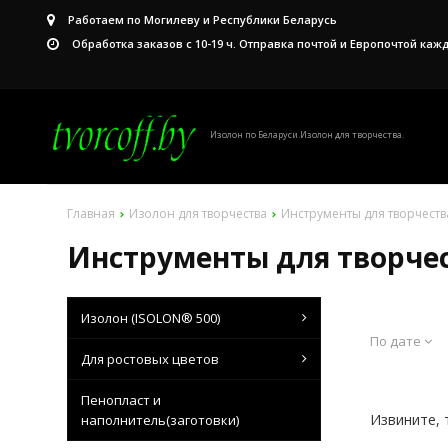
Работаем по Могилеву и Республики Беларусь
Обработка заказов с 10-19 ч. Отправка почтой и Европочтой каж
Изолон по Беларуси.Изолон для творчества.
Главная
Изолон для творчества
Инструменты для творчеств
Инструменты для творче
Изолон (ISOLON® 500)
По дате
Для ростовых цветов
Пенопласт и
Извините, 
наполнитель(заготовки)