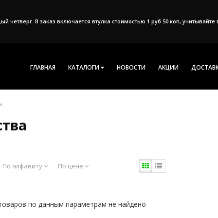
дый четверг. В заказ включается втулка стоимостью 1 руб 50 коп, учитывайт
ГЛАВНАЯ
КАТАЛОГИ
НОВОСТИ
АКЦИИ
ДОСТАВК
а
ства
По алфавиту
По цене
товаров по данным параметрам не найдено