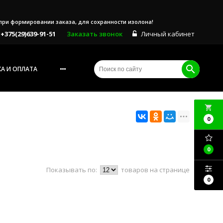
е при формировании заказа, для сохранности изолона!
+375(29)639-91-51
Заказать звонок
Личный кабинет
А И ОПЛАТА
local_grocery_store
0
0
Показывать по:
товаров на странице
0