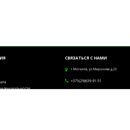
ИЯ
СВЯЗАТЬСЯ С НАМИ
г.Могилев, ул.Миронова д.23
+375(29)639-91-51
лата
фиденциальности
Обработка заказов с 10-19 ч. Отправ
рсональных данных
Европочтой каждый четверг. В зака
втулка стоимостью 1 руб 50 коп, уч
формировании заказа, для сохранно