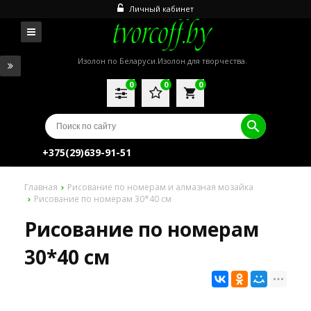
Личный кабинет
Изолон по Беларуси.Изолон для творчества.
0
0
0
local_grocery_store
+375(29)639-91-51
Главная
Рисование по номерам и алмазная мозайка
Рисование по номерам 30*40 см
Рисование по номерам
30*40 см