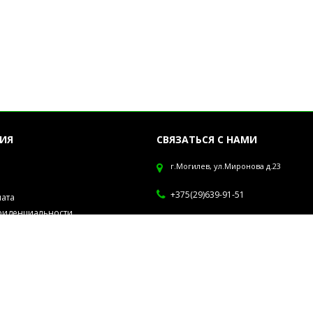
ИЯ
СВЯЗАТЬСЯ С НАМИ
г.Могилев, ул.Миронова д.23
+375(29)639-91-51
лата
фиденциальности
Обработка заказов с 10-19 ч. Отправ
рсональных данных
Европочтой каждый четверг. В зака
втулка стоимостью 1 руб 50 коп, уч
формировании заказа, для сохранно