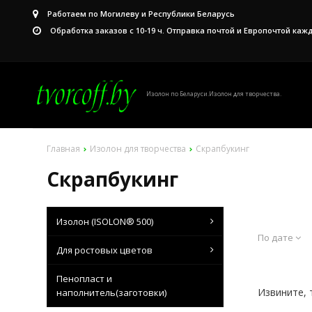
Работаем по Могилеву и Республики Беларусь
Обработка заказов с 10-19 ч. Отправка почтой и Европочтой каж
Изолон по Беларуси.Изолон для творчества.
Главная
Изолон для творчества
Скрапбукинг
Скрапбукинг
Изолон (ISOLON® 500)
По дате
Для ростовых цветов
Пенопласт и
Извините, 
наполнитель(заготовки)