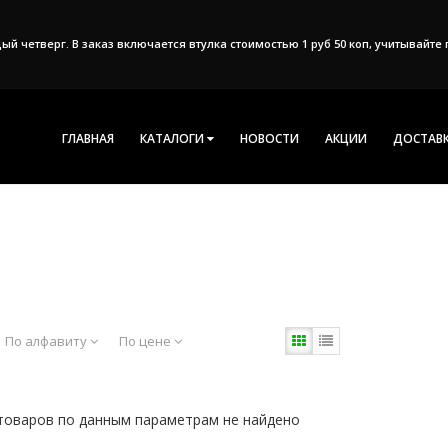
дый четверг. В заказ включается втулка стоимостью 1 руб 50 коп, учитывайт
ГЛАВНАЯ
КАТАЛОГИ
НОВОСТИ
АКЦИИ
ДОСТАВК
По алфавиту
По цене
товаров по данным параметрам не найдено