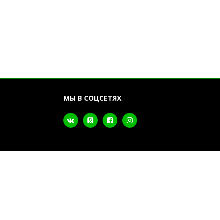
МЫ В СОЦСЕТЯХ
ка почтой и
з включается
итывайте при
сти изолона!
Разработка сайта
Dessites.by