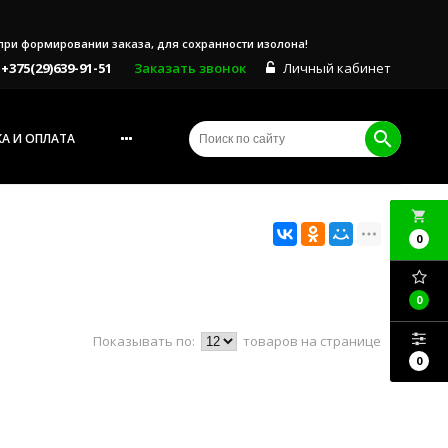
е при формировании заказа, для сохранности изолона!
+375(29)639-91-51
Заказать звонок
Личный кабинет
А И ОПЛАТА
local_grocery_store
0
0
Показывать по:
товаров на странице
0