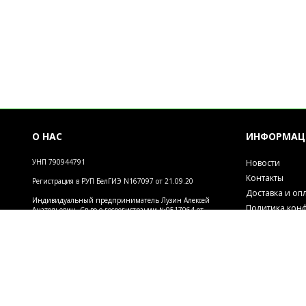
О НАС
ИНФОРМАЦ
УНП 790944791
Новости
Контакты
Регистрация в РУП БелГИЭ N167097 от 21.09.20
Доставка и оп
Индивидуальный предприниматель Лузин Алексей
Политика кон
Анатольевич. Св-во о госрегистрации №0517064 от
28.08.2014. Зарегистрировано Администрацией
Обработка пе
района г.Могилева Регистрация в РУП БелГИЭ 167079
Инфо
от 21.09.20
2026 © Магазин "Мир творчества". Использование материалов сайта только с