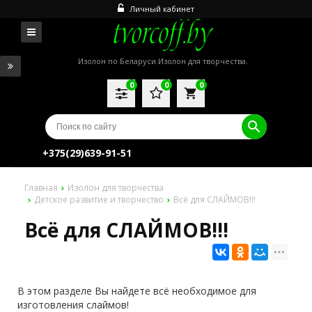
Личный кабинет
Изолон по Беларуси.Изолон для творчества.
0
0
0
local_grocery_store
+375(29)639-91-51
Главная
Изолон для творчества
Детское развитие и творчество
Всё для СЛАЙМОВ!!!
Всё для СЛАЙМОВ!!!
В этом разделе Вы найдете всё необходимое для
изготовления слаймов!